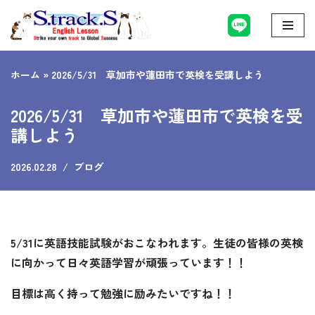
コ
ン
ホーム
»
2026/5/31 草加市や蓮田市で英検を受講しよう
テ
ン
2026/5/31 草加市や蓮田市で英検を受
ツ
講しよう
へ
ス
2026.02.28
ブログ
キ
ッ
プ
5/31に英語技能試験がおこなわれます。生徒の皆様の英検
に向かって日々英語学習が頑張っています！！
目標は高く持って勉強に励みたいですね！！