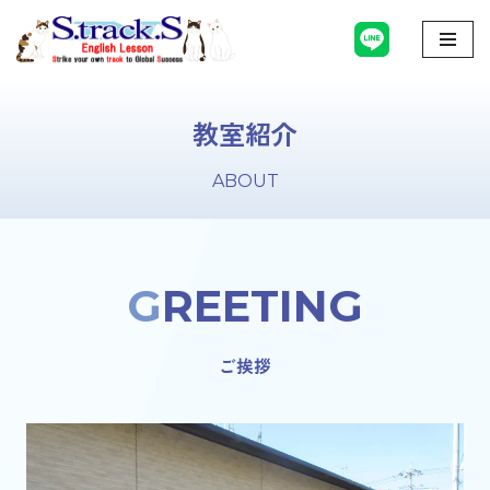
コ
ン
テ
教室紹介
ン
ツ
ABOUT
へ
ス
キ
G
REETING
ッ
プ
ご挨拶