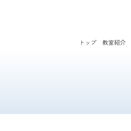
コ
ン
テ
トップ
教室紹介
ン
ツ
へ
ス
キ
ッ
プ