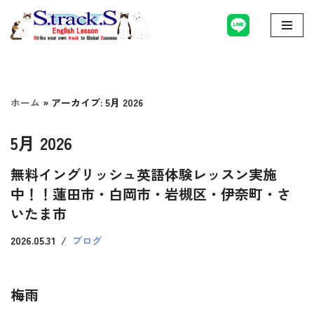
コ
ン
テ
ン
ホーム
»
アーカイブ: 5月 2026
ツ
へ
5月 2026
ス
無料イングリッシュ英語体験レッスン実施
キ
中！！蓮田市・白岡市・岩槻区・伊奈町・さ
ッ
いたま市
プ
2026.05.31
ブログ
梅雨