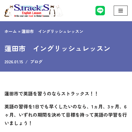
コ
ン
ホーム
»
蓮田市 イングリッシュレッスン
テ
ン
蓮田市 イングリッシュレッスン
ツ
へ
2026.01.15
ブログ
ス
キ
ッ
プ
蓮田市で英語を習うのならストラックス！！
英語の習得を1日でも早くしたいのなら、1ヵ月、3ヶ月、6
ヶ月、いずれの期間を決めて目標を持って英語の学習を行
いましょう！