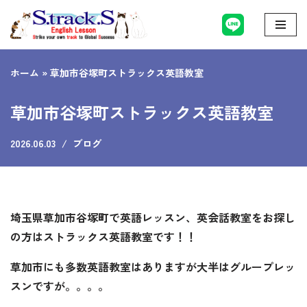
コ
ン
ホーム
»
草加市谷塚町ストラックス英語教室
テ
ン
草加市谷塚町ストラックス英語教室
ツ
へ
2026.06.03
ブログ
ス
キ
ッ
プ
埼玉県草加市谷塚町で英語レッスン、英会話教室をお探し
の方はストラックス英語教室です！！
草加市にも多数英語教室はありますが大半はグループレッ
スンですが。。。。