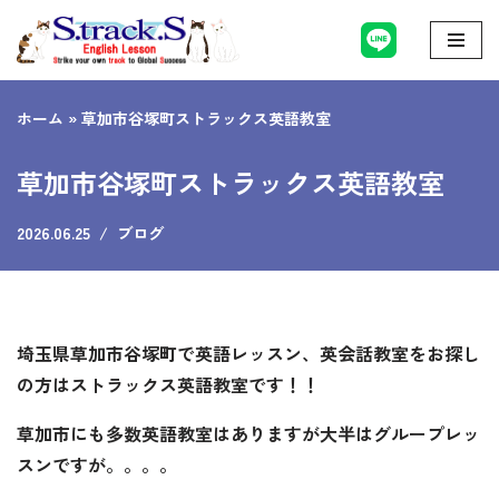
コ
ン
ホーム
»
草加市谷塚町ストラックス英語教室
テ
ン
草加市谷塚町ストラックス英語教室
ツ
へ
2026.06.25
ブログ
ス
キ
ッ
プ
埼玉県草加市谷塚町で英語レッスン、英会話教室をお探し
の方はストラックス英語教室です！！
草加市にも多数英語教室はありますが大半はグループレッ
スンですが。。。。