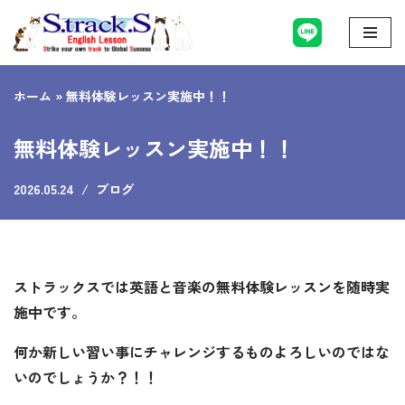
コ
ン
ホーム
»
無料体験レッスン実施中！！
テ
ン
無料体験レッスン実施中！！
ツ
へ
2026.05.24
ブログ
ス
キ
ッ
プ
ストラックスでは英語と音楽の無料体験レッスンを随時実
施中です。
何か新しい習い事にチャレンジするものよろしいのではな
いのでしょうか？！！