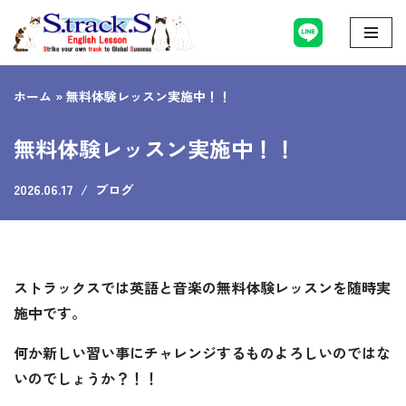
コ
ン
ホーム
»
無料体験レッスン実施中！！
テ
ン
無料体験レッスン実施中！！
ツ
へ
2026.06.17
ブログ
ス
キ
ッ
プ
ストラックスでは英語と音楽の無料体験レッスンを随時実
施中です。
何か新しい習い事にチャレンジするものよろしいのではな
いのでしょうか？！！