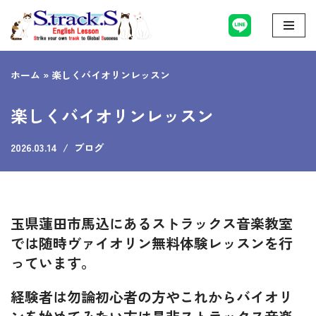
コ
ン
ホーム
»
楽しくバイオリンレッスン
テ
ン
楽しくバイオリンレッスン
ツ
へ
2026.03.14
ブログ
ス
キ
ッ
プ
玉県蓮田市馬込にあるストラックス音楽教室
では随時ヴァイオリン無料体験レッスンを行
っています。
経験者は勿論初心者の方やこれからバイオリ