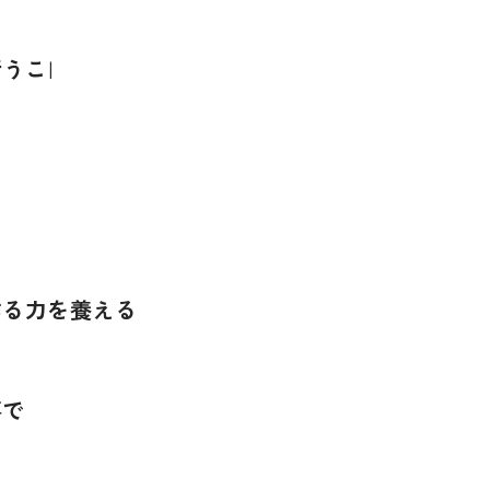
うことで、</
し
作る力を養える
事で