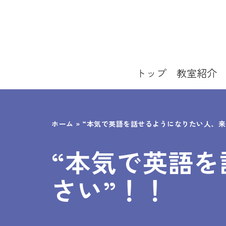
コ
ン
テ
トップ
教室紹介
ン
ツ
へ
ホーム
»
“本気で英語を話せるようになりたい人、来
ス
“本気で英語
キ
ッ
さい”！！
プ