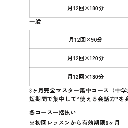
月12回×180分
一般
月12回×90分
月12回×120分
月12回×180分
3ヶ月完全マスター集中コース（中学
短期間で集中して“使える会話力”を
各コース一括払い
※初回レッスンから有効期限6ヶ月