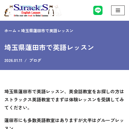
コ
ン
ホーム
»
埼玉県蓮田市で英語レッスン
テ
ン
埼玉県蓮田市で英語レッスン
ツ
へ
2026.01.11
ブログ
ス
キ
ッ
プ
埼玉県蓮田市で英語レッスン、英会話教室をお探しの方は
ストラックス英語教室でまずは体験レッスンを受講してみ
てください。
蓮田市にも多数英語教室はありますが大半はグループレッ
スン。